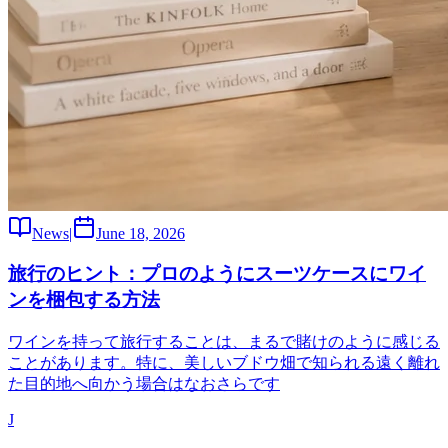
News
|
June 18, 2026
旅行のヒント：プロのようにスーツケースにワイ
ンを梱包する方法
ワインを持って旅行することは、まるで賭けのように感じる
ことがあります。特に、美しいブドウ畑で知られる遠く離れ
た目的地へ向かう場合はなおさらです
J