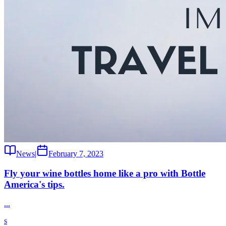
News
|
February 7, 2023
Fly your wine bottles home like a pro with Bottle
America's tips.
...
s