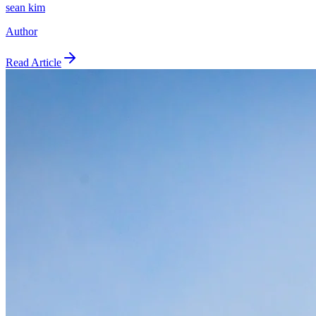
sean kim
Author
Read Article