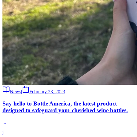
News
|
February 23, 2023
Say hello to Bottle America, the latest product
designed to safeguard your cherished wine bottles.
...
j