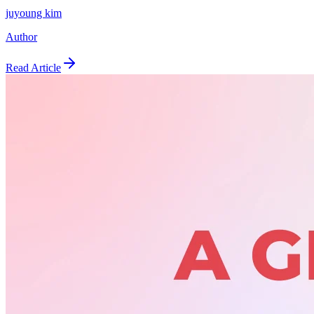
juyoung kim
Author
Read Article