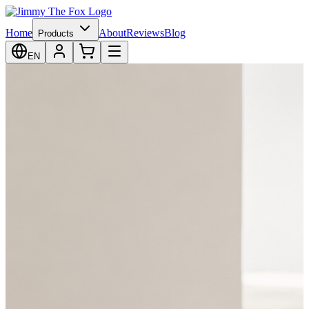
Home
About
Reviews
Blog
Products
EN